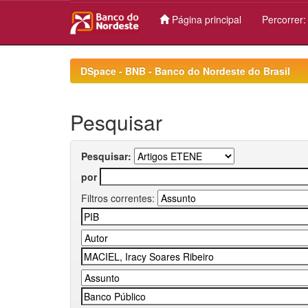
Página principal
Percorrer
Skip
navigation
DSpace - BNB - Banco do Nordeste do Brasil
Pesquisar
Pesquisar:
por
Filtros correntes: