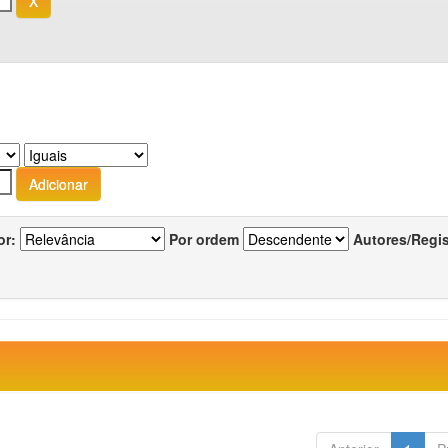
or:
Por ordem
Autores/Regi