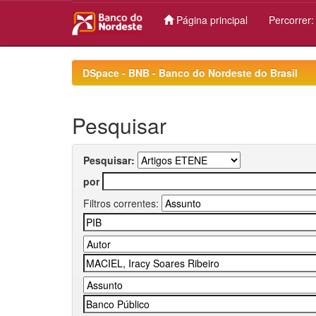
Página principal
Percorrer
Skip
navigation
DSpace - BNB - Banco do Nordeste do Brasil
Pesquisar
Pesquisar:
por
Filtros correntes: