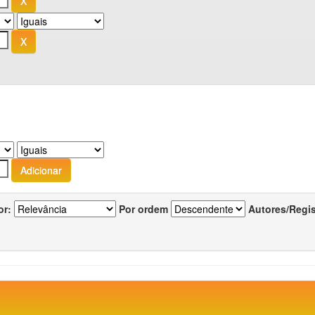
or:
Por ordem
Autores/Regi