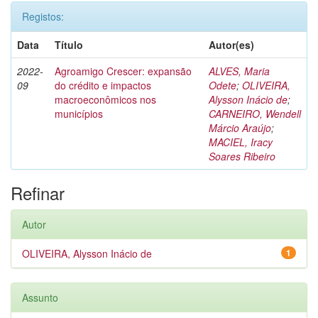
Registos:
Data
Título
Autor(es)
2022-
Agroamigo Crescer: expansão
ALVES, Maria
09
do crédito e impactos
Odete
;
OLIVEIRA,
macroeconômicos nos
Alysson Inácio de
;
municípios
CARNEIRO, Wendell
Márcio Araújo
;
MACIEL, Iracy
Soares Ribeiro
Refinar
Autor
OLIVEIRA, Alysson Inácio de
1
Assunto