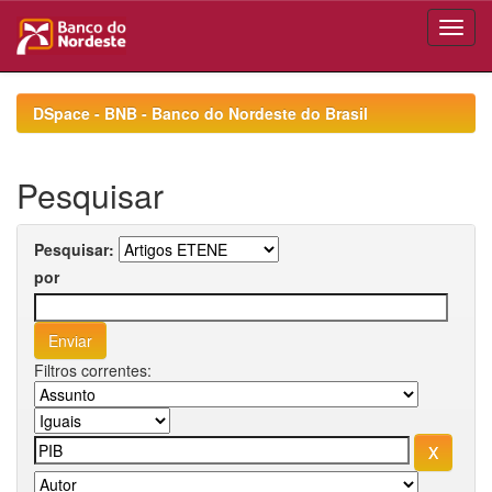
Skip
navigation
DSpace - BNB - Banco do Nordeste do Brasil
Pesquisar
Pesquisar:
por
Filtros correntes: