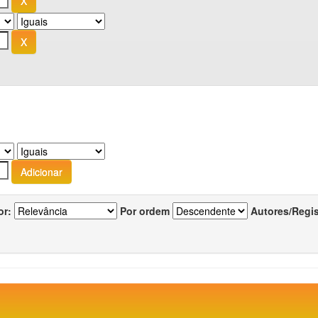
or:
Por ordem
Autores/Regi