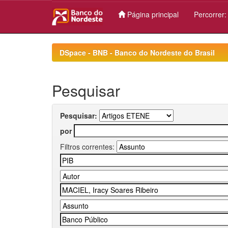
Página principal
Percorrer
Skip
navigation
DSpace - BNB - Banco do Nordeste do Brasil
Pesquisar
Pesquisar:
por
Filtros correntes: