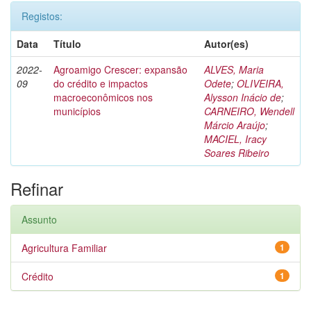
Registos:
Data
Título
Autor(es)
2022-
Agroamigo Crescer: expansão
ALVES, Maria
09
do crédito e impactos
Odete
;
OLIVEIRA,
macroeconômicos nos
Alysson Inácio de
;
municípios
CARNEIRO, Wendell
Márcio Araújo
;
MACIEL, Iracy
Soares Ribeiro
Refinar
Assunto
Agricultura Familiar
1
Crédito
1