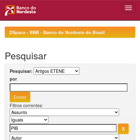
Skip
navigation
DSpace - BNB - Banco do Nordeste do Brasil
Pesquisar
Pesquisar:
por
Filtros correntes: