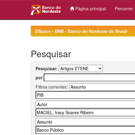
Página principal
Percorrer
Skip
navigation
DSpace - BNB - Banco do Nordeste do Brasil
Pesquisar
Pesquisar:
por
Filtros correntes: