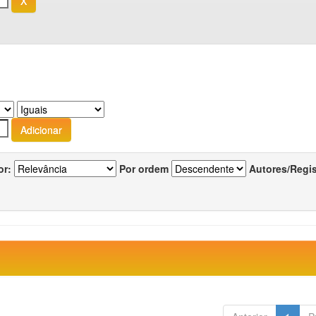
or:
Por ordem
Autores/Regi