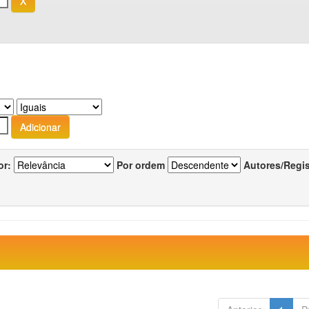
or:
Por ordem
Autores/Regi