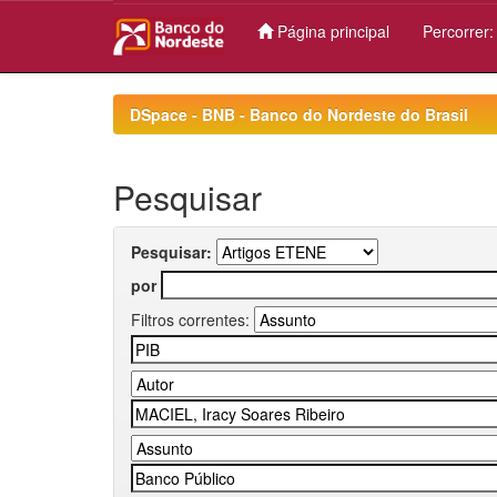
Página principal
Percorrer
Skip
navigation
DSpace - BNB - Banco do Nordeste do Brasil
Pesquisar
Pesquisar:
por
Filtros correntes: