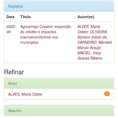
Registos:
Data
Título
Autor(es)
2022-
Agroamigo Crescer: expansão
ALVES, Maria
09
do crédito e impactos
Odete
;
OLIVEIRA,
macroeconômicos nos
Alysson Inácio de
;
municípios
CARNEIRO, Wendell
Márcio Araújo
;
MACIEL, Iracy
Soares Ribeiro
Refinar
Autor
ALVES, Maria Odete
1
Assunto