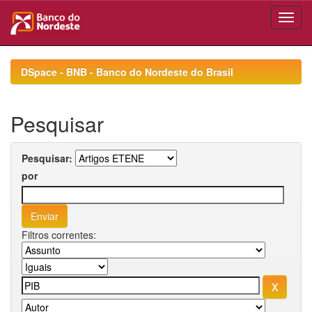
Skip
navigation
DSpace - BNB - Banco do Nordeste do Brasil
Pesquisar
Pesquisar:
por
Filtros correntes: