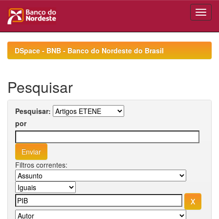
Skip
navigation
DSpace - BNB - Banco do Nordeste do Brasil
Pesquisar
Pesquisar:
por
Filtros correntes: