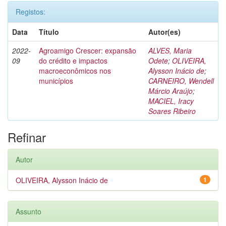
Registos:
Data
Título
Autor(es)
2022-
Agroamigo Crescer: expansão
ALVES, Maria
09
do crédito e impactos
Odete
;
OLIVEIRA,
macroeconômicos nos
Alysson Inácio de
;
municípios
CARNEIRO, Wendell
Márcio Araújo
;
MACIEL, Iracy
Soares Ribeiro
Refinar
Autor
OLIVEIRA, Alysson Inácio de
1
Assunto