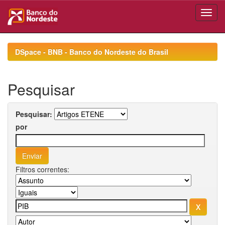
Skip
navigation
DSpace - BNB - Banco do Nordeste do Brasil
Pesquisar
Pesquisar:
por
Filtros correntes: