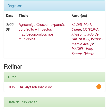
Registos:
Data
Título
Autor(es)
2022-
Agroamigo Crescer: expansão
ALVES, Maria
09
do crédito e impactos
Odete
;
OLIVEIRA,
macroeconômicos nos
Alysson Inácio de
;
municípios
CARNEIRO, Wendell
Márcio Araújo
;
MACIEL, Iracy
Soares Ribeiro
Refinar
Autor
OLIVEIRA, Alysson Inácio de
1
Data de Publicação