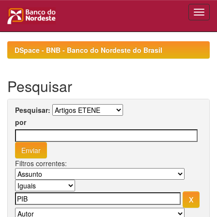
Skip
navigation
DSpace - BNB - Banco do Nordeste do Brasil
Pesquisar
Pesquisar:
por
Filtros correntes: