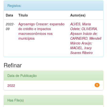
Registos:
Data
Título
Autor(es)
2022-
Agroamigo Crescer: expansão
ALVES, Maria
09
do crédito e impactos
Odete
;
OLIVEIRA,
macroeconômicos nos
Alysson Inácio de
;
municípios
CARNEIRO, Wendell
Márcio Araújo
;
MACIEL, Iracy
Soares Ribeiro
Refinar
Data de Publicação
2022
1
Has File(s)