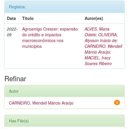
Registos:
Data
Título
Autor(es)
2022-
Agroamigo Crescer: expansão
ALVES, Maria
09
do crédito e impactos
Odete
;
OLIVEIRA,
macroeconômicos nos
Alysson Inácio de
;
municípios
CARNEIRO, Wendell
Márcio Araújo
;
MACIEL, Iracy
Soares Ribeiro
Refinar
Autor
CARNEIRO, Wendell Márcio Araújo
1
Has File(s)