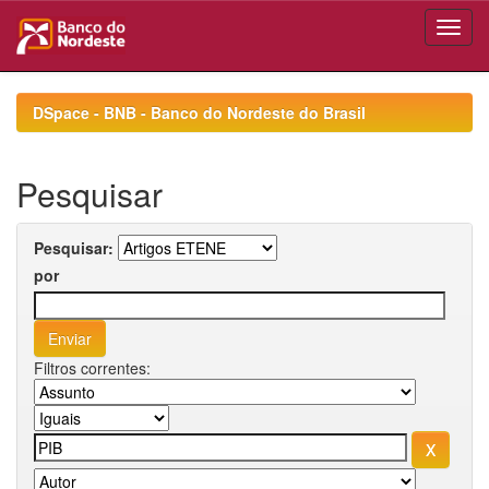
Skip
navigation
DSpace - BNB - Banco do Nordeste do Brasil
Pesquisar
Pesquisar:
por
Filtros correntes: