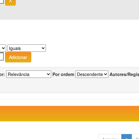
or:
Por ordem
Autores/Regi