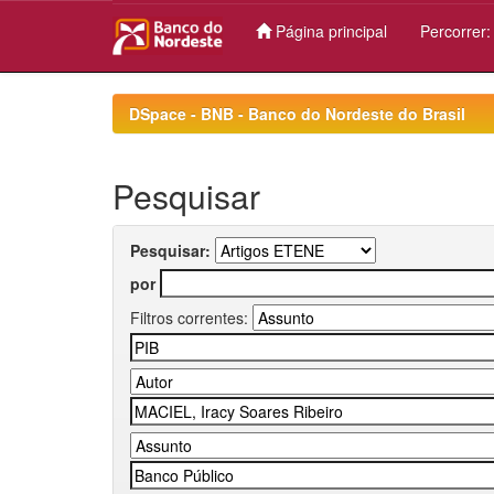
Página principal
Percorrer
Skip
navigation
DSpace - BNB - Banco do Nordeste do Brasil
Pesquisar
Pesquisar:
por
Filtros correntes: