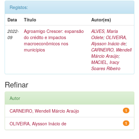
Registos:
Data
Título
Autor(es)
2022-
Agroamigo Crescer: expansão
ALVES, Maria
09
do crédito e impactos
Odete
;
OLIVEIRA,
macroeconômicos nos
Alysson Inácio de
;
municípios
CARNEIRO, Wendell
Márcio Araújo
;
MACIEL, Iracy
Soares Ribeiro
Refinar
Autor
CARNEIRO, Wendell Márcio Araújo
1
OLIVEIRA, Alysson Inácio de
1