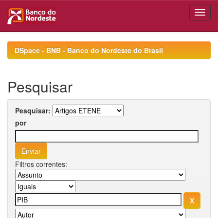
Skip
navigation
DSpace - BNB - Banco do Nordeste do Brasil
Pesquisar
Pesquisar:
por
Filtros correntes: