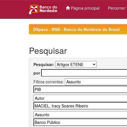
Página principal
Percorrer
Skip
navigation
DSpace - BNB - Banco do Nordeste do Brasil
Pesquisar
Pesquisar:
por
Filtros correntes: