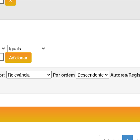
or:
Por ordem
Autores/Regi