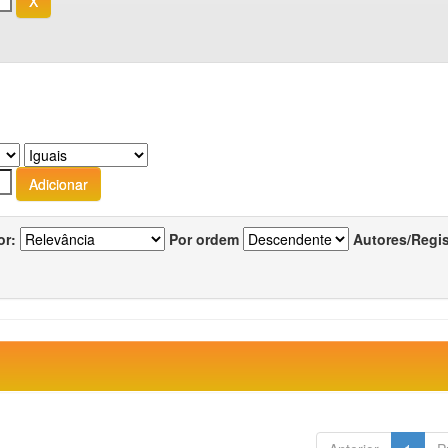
or:
Por ordem
Autores/Regi