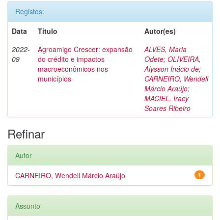
Registos:
Data
Título
Autor(es)
2022-
Agroamigo Crescer: expansão
ALVES, Maria
09
do crédito e impactos
Odete
;
OLIVEIRA,
macroeconômicos nos
Alysson Inácio de
;
municípios
CARNEIRO, Wendell
Márcio Araújo
;
MACIEL, Iracy
Soares Ribeiro
Refinar
Autor
CARNEIRO, Wendell Márcio Araújo
1
Assunto