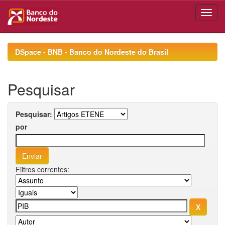
Skip
navigation
DSpace - BNB - Banco do Nordeste do Brasil
Pesquisar
Pesquisar:
por
Filtros correntes: