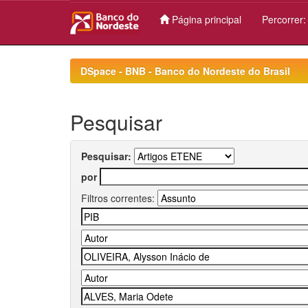
Página principal
Percorrer
Skip
navigation
DSpace - BNB - Banco do Nordeste do Brasil
Pesquisar
Pesquisar:
por
Filtros correntes: