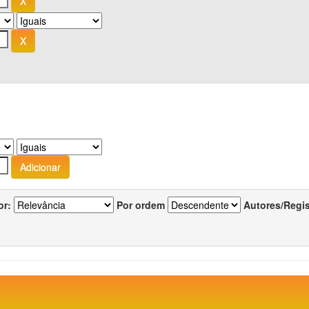
or:
Por ordem
Autores/Regi