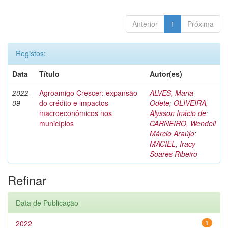
Anterior
1
Próxima
Registos:
Data
Título
Autor(es)
2022-
Agroamigo Crescer: expansão
ALVES, Maria
09
do crédito e impactos
Odete
;
OLIVEIRA,
macroeconômicos nos
Alysson Inácio de
;
municípios
CARNEIRO, Wendell
Márcio Araújo
;
MACIEL, Iracy
Soares Ribeiro
Refinar
Data de Publicação
2022
1