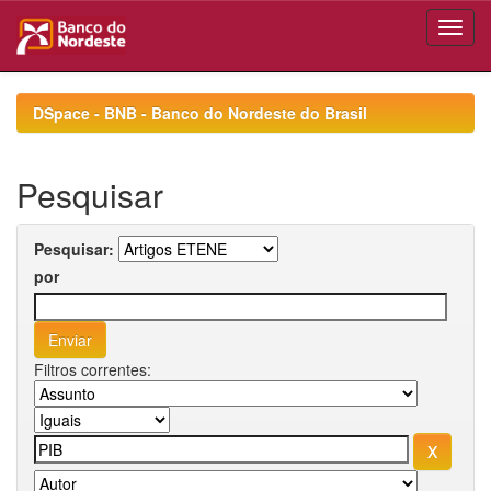
Skip
navigation
DSpace - BNB - Banco do Nordeste do Brasil
Pesquisar
Pesquisar:
por
Filtros correntes: