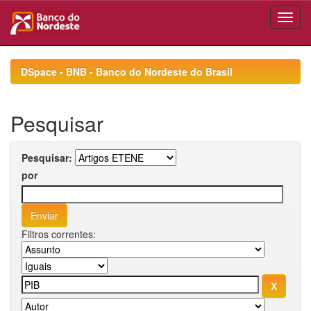
Skip
navigation
DSpace - BNB - Banco do Nordeste do Brasil
Pesquisar
Pesquisar:
por
Filtros correntes: