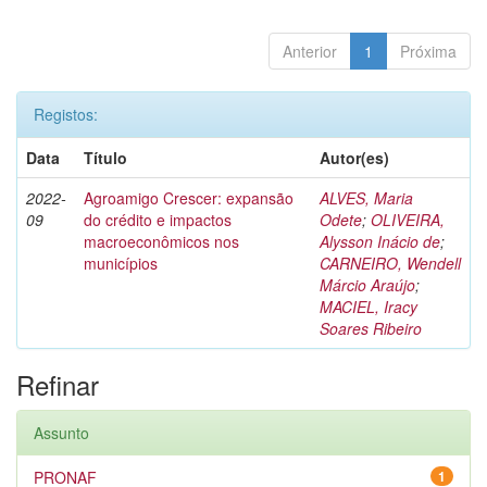
Anterior
1
Próxima
Registos:
Data
Título
Autor(es)
2022-
Agroamigo Crescer: expansão
ALVES, Maria
09
do crédito e impactos
Odete
;
OLIVEIRA,
macroeconômicos nos
Alysson Inácio de
;
municípios
CARNEIRO, Wendell
Márcio Araújo
;
MACIEL, Iracy
Soares Ribeiro
Refinar
Assunto
PRONAF
1