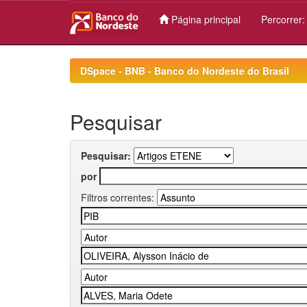
Página principal
Percorrer
Skip
navigation
DSpace - BNB - Banco do Nordeste do Brasil
Pesquisar
Pesquisar:
por
Filtros correntes: