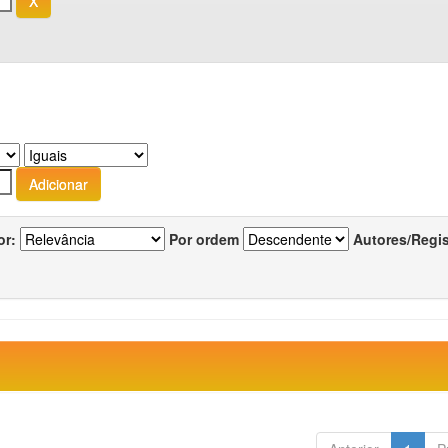
or:
Por ordem
Autores/Regi