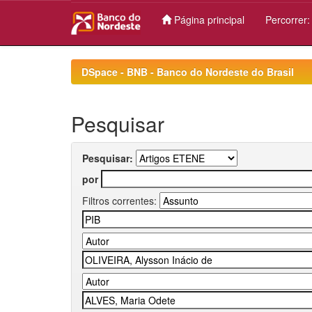
Página principal
Percorrer
Skip
navigation
DSpace - BNB - Banco do Nordeste do Brasil
Pesquisar
Pesquisar:
por
Filtros correntes: