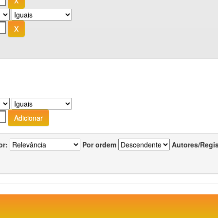
or:
Por ordem
Autores/Regi