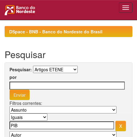
Skip
navigation
DSpace - BNB - Banco do Nordeste do Brasil
Pesquisar
Pesquisar:
por
Filtros correntes: