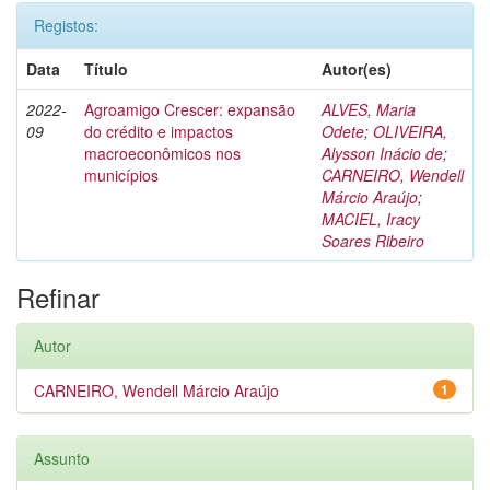
Registos:
Data
Título
Autor(es)
2022-
Agroamigo Crescer: expansão
ALVES, Maria
09
do crédito e impactos
Odete
;
OLIVEIRA,
macroeconômicos nos
Alysson Inácio de
;
municípios
CARNEIRO, Wendell
Márcio Araújo
;
MACIEL, Iracy
Soares Ribeiro
Refinar
Autor
CARNEIRO, Wendell Márcio Araújo
1
Assunto