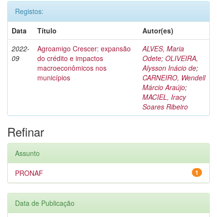
Registos:
Data
Título
Autor(es)
2022-
Agroamigo Crescer: expansão
ALVES, Maria
09
do crédito e impactos
Odete
;
OLIVEIRA,
macroeconômicos nos
Alysson Inácio de
;
municípios
CARNEIRO, Wendell
Márcio Araújo
;
MACIEL, Iracy
Soares Ribeiro
Refinar
Assunto
PRONAF
1
Data de Publicação