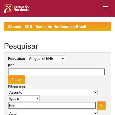
Skip
navigation
DSpace - BNB - Banco do Nordeste do Brasil
Pesquisar
Pesquisar:
por
Filtros correntes: