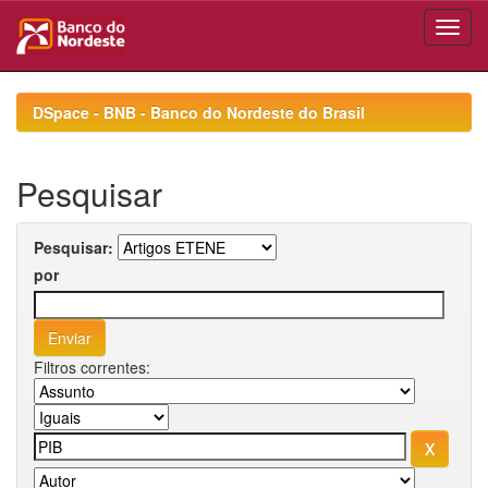
Skip
navigation
DSpace - BNB - Banco do Nordeste do Brasil
Pesquisar
Pesquisar:
por
Filtros correntes: