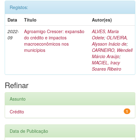
Registos:
Data
Título
Autor(es)
2022-
Agroamigo Crescer: expansão
ALVES, Maria
09
do crédito e impactos
Odete
;
OLIVEIRA,
macroeconômicos nos
Alysson Inácio de
;
municípios
CARNEIRO, Wendell
Márcio Araújo
;
MACIEL, Iracy
Soares Ribeiro
Refinar
Assunto
Crédito
1
Data de Publicação