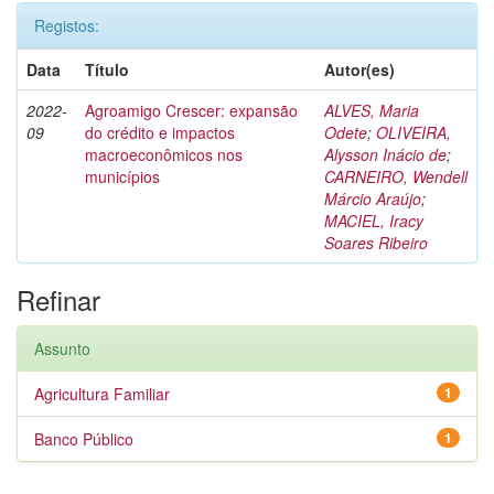
Registos:
Data
Título
Autor(es)
2022-
Agroamigo Crescer: expansão
ALVES, Maria
09
do crédito e impactos
Odete
;
OLIVEIRA,
macroeconômicos nos
Alysson Inácio de
;
municípios
CARNEIRO, Wendell
Márcio Araújo
;
MACIEL, Iracy
Soares Ribeiro
Refinar
Assunto
Agricultura Familiar
1
Banco Público
1