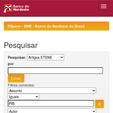
Skip
navigation
DSpace - BNB - Banco do Nordeste do Brasil
Pesquisar
Pesquisar:
por
Filtros correntes: