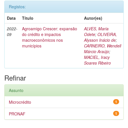
Registos:
Data
Título
Autor(es)
2022-
Agroamigo Crescer: expansão
ALVES, Maria
09
do crédito e impactos
Odete
;
OLIVEIRA,
macroeconômicos nos
Alysson Inácio de
;
municípios
CARNEIRO, Wendell
Márcio Araújo
;
MACIEL, Iracy
Soares Ribeiro
Refinar
Assunto
Microcrédito
1
PRONAF
1