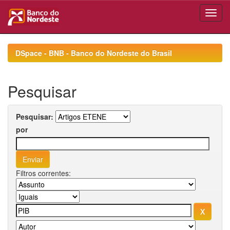
Skip
navigation
DSpace - BNB - Banco do Nordeste do Brasil
Pesquisar
Pesquisar:
por
Filtros correntes: