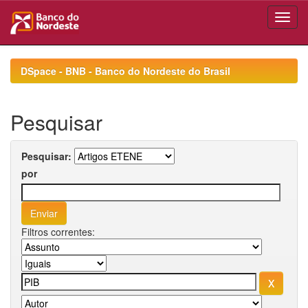
Skip
navigation
DSpace - BNB - Banco do Nordeste do Brasil
Pesquisar
Pesquisar:
por
Filtros correntes: