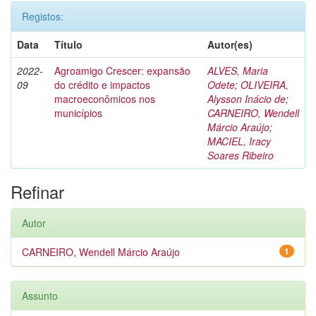
Registos:
Data
Título
Autor(es)
2022-
Agroamigo Crescer: expansão
ALVES, Maria
09
do crédito e impactos
Odete
;
OLIVEIRA,
macroeconômicos nos
Alysson Inácio de
;
municípios
CARNEIRO, Wendell
Márcio Araújo
;
MACIEL, Iracy
Soares Ribeiro
Refinar
Autor
CARNEIRO, Wendell Márcio Araújo
1
Assunto