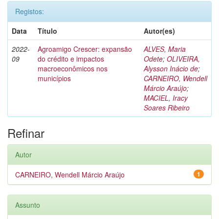
Registos:
Data
Título
Autor(es)
2022-
Agroamigo Crescer: expansão
ALVES, Maria
09
do crédito e impactos
Odete
;
OLIVEIRA,
macroeconômicos nos
Alysson Inácio de
;
municípios
CARNEIRO, Wendell
Márcio Araújo
;
MACIEL, Iracy
Soares Ribeiro
Refinar
Autor
CARNEIRO, Wendell Márcio Araújo
1
Assunto