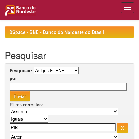
Skip
navigation
DSpace - BNB - Banco do Nordeste do Brasil
Pesquisar
Pesquisar:
por
Filtros correntes: