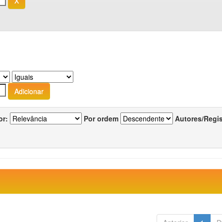
or:
Por ordem
Autores/Regi