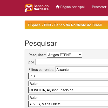
Página principal
Percorrer
Skip
navigation
DSpace - BNB - Banco do Nordeste do Brasil
Pesquisar
Pesquisar:
por
Filtros correntes: