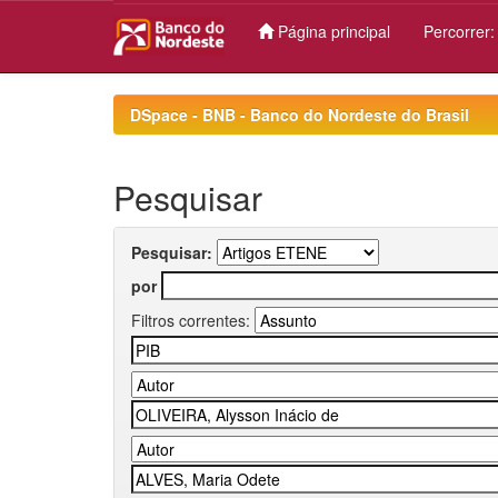
Página principal
Percorrer
Skip
navigation
DSpace - BNB - Banco do Nordeste do Brasil
Pesquisar
Pesquisar:
por
Filtros correntes: