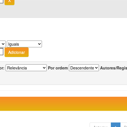
or:
Por ordem
Autores/Regi