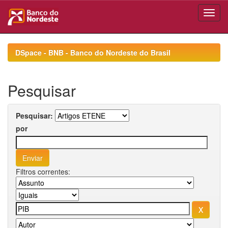
Skip
navigation
DSpace - BNB - Banco do Nordeste do Brasil
Pesquisar
Pesquisar:
por
Filtros correntes: