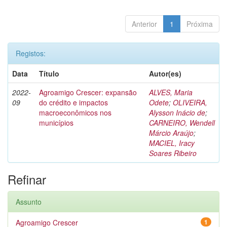
Anterior
1
Próxima
Registos:
Data
Título
Autor(es)
2022-
Agroamigo Crescer: expansão
ALVES, Maria
09
do crédito e impactos
Odete
;
OLIVEIRA,
macroeconômicos nos
Alysson Inácio de
;
municípios
CARNEIRO, Wendell
Márcio Araújo
;
MACIEL, Iracy
Soares Ribeiro
Refinar
Assunto
Agroamigo Crescer
1