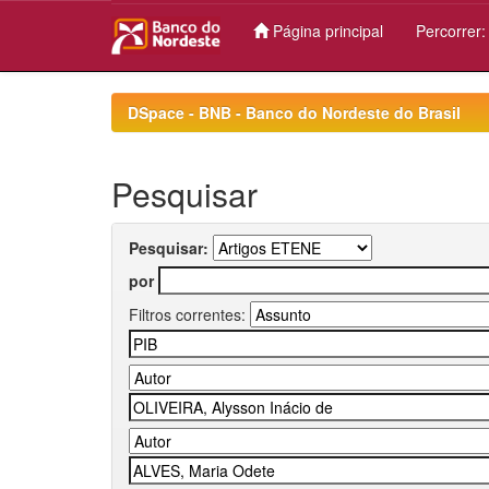
Página principal
Percorrer
Skip
navigation
DSpace - BNB - Banco do Nordeste do Brasil
Pesquisar
Pesquisar:
por
Filtros correntes: