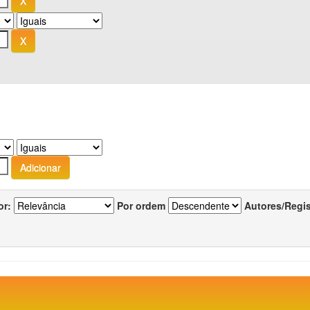
or:
Por ordem
Autores/Regi