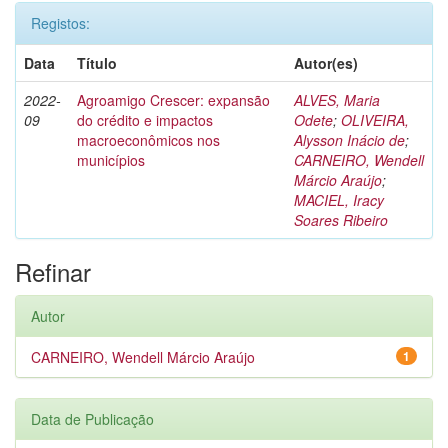
Registos:
Data
Título
Autor(es)
2022-
Agroamigo Crescer: expansão
ALVES, Maria
09
do crédito e impactos
Odete
;
OLIVEIRA,
macroeconômicos nos
Alysson Inácio de
;
municípios
CARNEIRO, Wendell
Márcio Araújo
;
MACIEL, Iracy
Soares Ribeiro
Refinar
Autor
CARNEIRO, Wendell Márcio Araújo
1
Data de Publicação