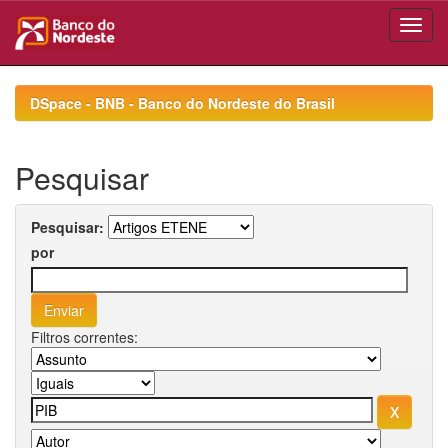
Skip
navigation
DSpace - BNB - Banco do Nordeste do Brasil
Pesquisar
Pesquisar:
por
Filtros correntes: