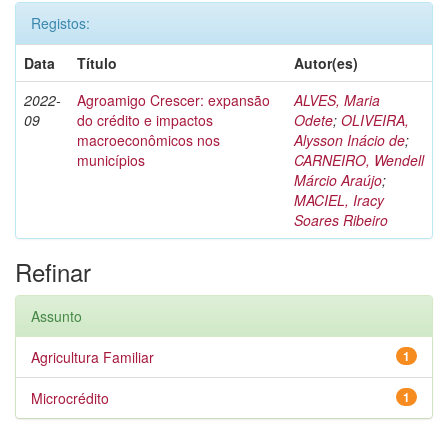
Registos:
Data
Título
Autor(es)
2022-
Agroamigo Crescer: expansão
ALVES, Maria
09
do crédito e impactos
Odete
;
OLIVEIRA,
macroeconômicos nos
Alysson Inácio de
;
municípios
CARNEIRO, Wendell
Márcio Araújo
;
MACIEL, Iracy
Soares Ribeiro
Refinar
Assunto
Agricultura Familiar
1
Microcrédito
1