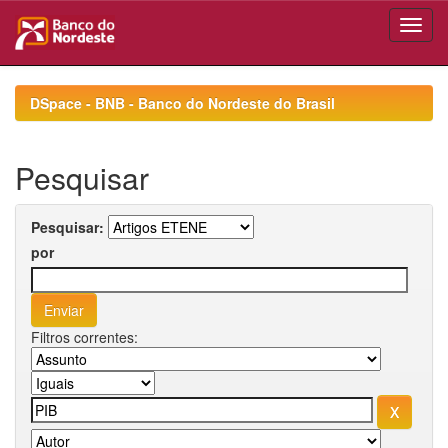
Skip
navigation
DSpace - BNB - Banco do Nordeste do Brasil
Pesquisar
Pesquisar:
por
Filtros correntes: