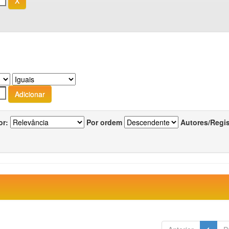
or:
Por ordem
Autores/Regi