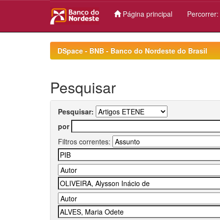
Página principal
Percorrer
Skip
navigation
DSpace - BNB - Banco do Nordeste do Brasil
Pesquisar
Pesquisar:
por
Filtros correntes: