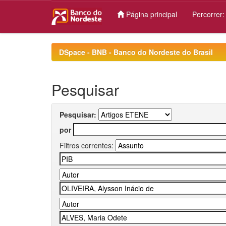
Página principal
Percorrer
Skip
navigation
DSpace - BNB - Banco do Nordeste do Brasil
Pesquisar
Pesquisar:
por
Filtros correntes: