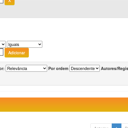
or:
Por ordem
Autores/Regi