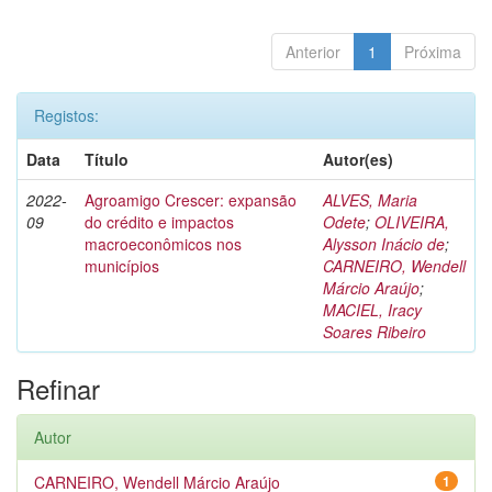
Anterior
1
Próxima
Registos:
Data
Título
Autor(es)
2022-
Agroamigo Crescer: expansão
ALVES, Maria
09
do crédito e impactos
Odete
;
OLIVEIRA,
macroeconômicos nos
Alysson Inácio de
;
municípios
CARNEIRO, Wendell
Márcio Araújo
;
MACIEL, Iracy
Soares Ribeiro
Refinar
Autor
CARNEIRO, Wendell Márcio Araújo
1