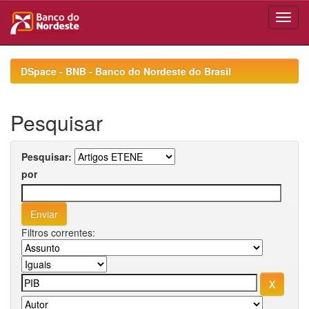
Skip
navigation
DSpace - BNB - Banco do Nordeste do Brasil
Pesquisar
Pesquisar:
por
Filtros correntes: