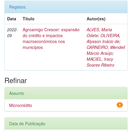
Registos:
Data
Título
Autor(es)
2022-
Agroamigo Crescer: expansão
ALVES, Maria
09
do crédito e impactos
Odete
;
OLIVEIRA,
macroeconômicos nos
Alysson Inácio de
;
municípios
CARNEIRO, Wendell
Márcio Araújo
;
MACIEL, Iracy
Soares Ribeiro
Refinar
Assunto
Microcrédito
1
Data de Publicação