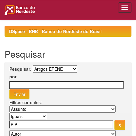
Skip
navigation
DSpace - BNB - Banco do Nordeste do Brasil
Pesquisar
Pesquisar:
por
Filtros correntes: