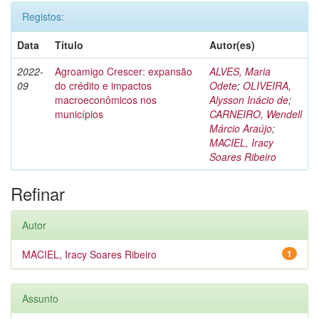
Registos:
Data
Título
Autor(es)
2022-
Agroamigo Crescer: expansão
ALVES, Maria
09
do crédito e impactos
Odete
;
OLIVEIRA,
macroeconômicos nos
Alysson Inácio de
;
municípios
CARNEIRO, Wendell
Márcio Araújo
;
MACIEL, Iracy
Soares Ribeiro
Refinar
Autor
MACIEL, Iracy Soares Ribeiro
1
Assunto