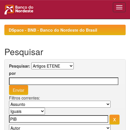
Skip
navigation
DSpace - BNB - Banco do Nordeste do Brasil
Pesquisar
Pesquisar:
por
Filtros correntes: