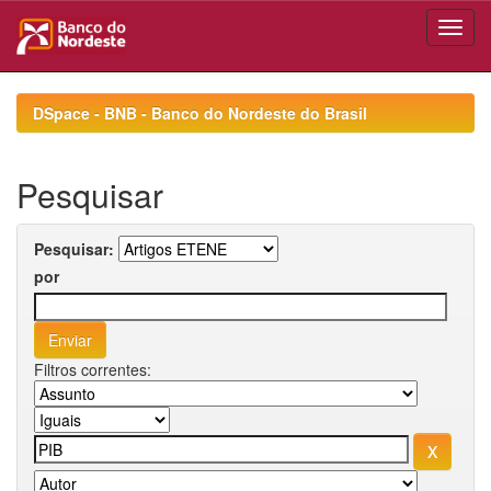
Skip
navigation
DSpace - BNB - Banco do Nordeste do Brasil
Pesquisar
Pesquisar:
por
Filtros correntes: