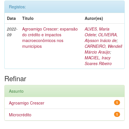
Registos:
Data
Título
Autor(es)
2022-
Agroamigo Crescer: expansão
ALVES, Maria
09
do crédito e impactos
Odete
;
OLIVEIRA,
macroeconômicos nos
Alysson Inácio de
;
municípios
CARNEIRO, Wendell
Márcio Araújo
;
MACIEL, Iracy
Soares Ribeiro
Refinar
Assunto
Agroamigo Crescer
1
Microcrédito
1