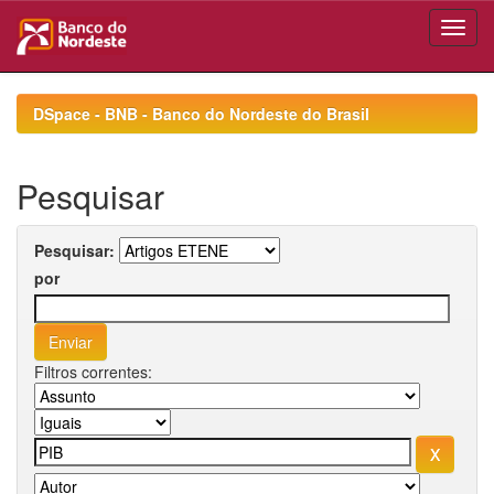
Skip
navigation
DSpace - BNB - Banco do Nordeste do Brasil
Pesquisar
Pesquisar:
por
Filtros correntes: