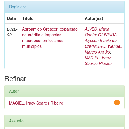
Registos:
Data
Título
Autor(es)
2022-
Agroamigo Crescer: expansão
ALVES, Maria
09
do crédito e impactos
Odete
;
OLIVEIRA,
macroeconômicos nos
Alysson Inácio de
;
municípios
CARNEIRO, Wendell
Márcio Araújo
;
MACIEL, Iracy
Soares Ribeiro
Refinar
Autor
MACIEL, Iracy Soares Ribeiro
1
Assunto