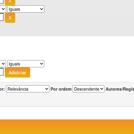
or:
Por ordem
Autores/Regi