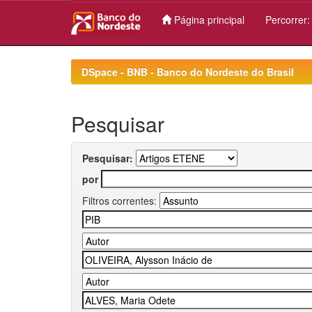
Página principal
Percorrer
Skip
navigation
DSpace - BNB - Banco do Nordeste do Brasil
Pesquisar
Pesquisar:
por
Filtros correntes: