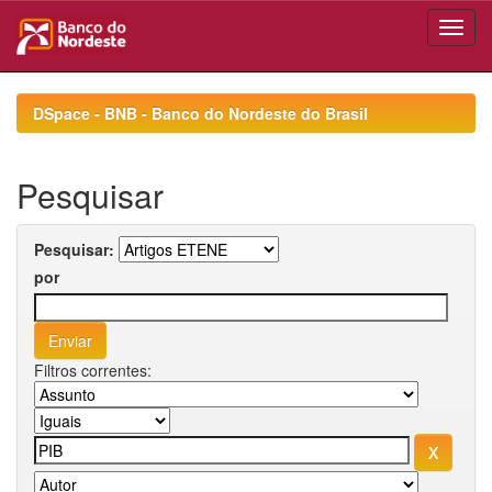
Skip
navigation
DSpace - BNB - Banco do Nordeste do Brasil
Pesquisar
Pesquisar:
por
Filtros correntes: