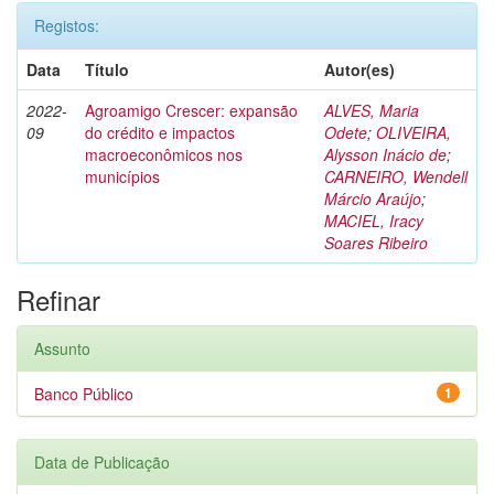
Registos:
Data
Título
Autor(es)
2022-
Agroamigo Crescer: expansão
ALVES, Maria
09
do crédito e impactos
Odete
;
OLIVEIRA,
macroeconômicos nos
Alysson Inácio de
;
municípios
CARNEIRO, Wendell
Márcio Araújo
;
MACIEL, Iracy
Soares Ribeiro
Refinar
Assunto
Banco Público
1
Data de Publicação