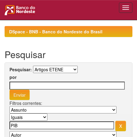
Skip
navigation
DSpace - BNB - Banco do Nordeste do Brasil
Pesquisar
Pesquisar:
por
Filtros correntes: