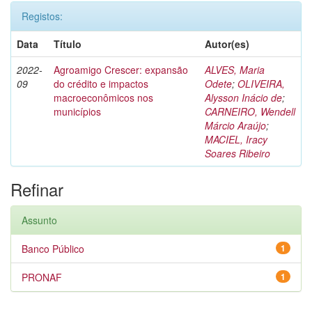
Registos:
Data
Título
Autor(es)
2022-
Agroamigo Crescer: expansão
ALVES, Maria
09
do crédito e impactos
Odete
;
OLIVEIRA,
macroeconômicos nos
Alysson Inácio de
;
municípios
CARNEIRO, Wendell
Márcio Araújo
;
MACIEL, Iracy
Soares Ribeiro
Refinar
Assunto
Banco Público
1
PRONAF
1