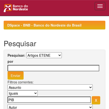
Skip
navigation
DSpace - BNB - Banco do Nordeste do Brasil
Pesquisar
Pesquisar:
por
Filtros correntes: