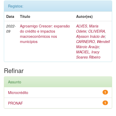
Registos:
Data
Título
Autor(es)
2022-
Agroamigo Crescer: expansão
ALVES, Maria
09
do crédito e impactos
Odete
;
OLIVEIRA,
macroeconômicos nos
Alysson Inácio de
;
municípios
CARNEIRO, Wendell
Márcio Araújo
;
MACIEL, Iracy
Soares Ribeiro
Refinar
Assunto
Microcrédito
1
PRONAF
1