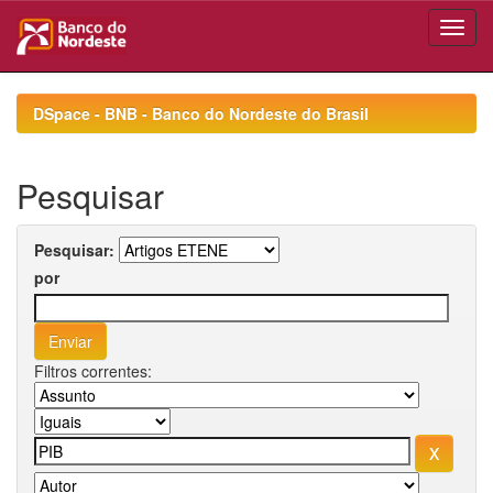
Skip
navigation
DSpace - BNB - Banco do Nordeste do Brasil
Pesquisar
Pesquisar:
por
Filtros correntes: