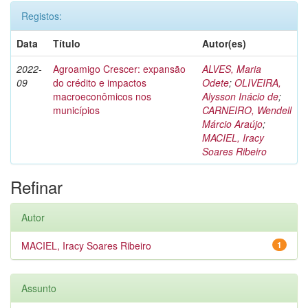
Registos:
Data
Título
Autor(es)
2022-
Agroamigo Crescer: expansão
ALVES, Maria
09
do crédito e impactos
Odete
;
OLIVEIRA,
macroeconômicos nos
Alysson Inácio de
;
municípios
CARNEIRO, Wendell
Márcio Araújo
;
MACIEL, Iracy
Soares Ribeiro
Refinar
Autor
MACIEL, Iracy Soares Ribeiro
1
Assunto