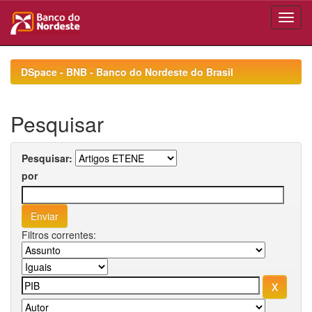
Skip
navigation
DSpace - BNB - Banco do Nordeste do Brasil
Pesquisar
Pesquisar:
por
Filtros correntes: