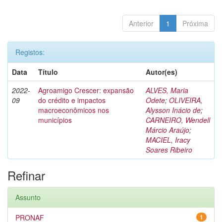
Anterior
1
Próxima
Registos:
Data
Título
Autor(es)
2022-
Agroamigo Crescer: expansão
ALVES, Maria
09
do crédito e impactos
Odete
;
OLIVEIRA,
macroeconômicos nos
Alysson Inácio de
;
municípios
CARNEIRO, Wendell
Márcio Araújo
;
MACIEL, Iracy
Soares Ribeiro
Refinar
Assunto
PRONAF
1