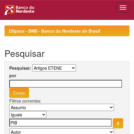
Skip
navigation
DSpace - BNB - Banco do Nordeste do Brasil
Pesquisar
Pesquisar:
por
Filtros correntes: