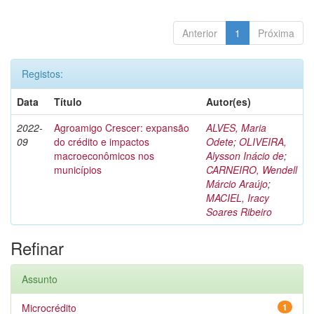
Anterior
1
Próxima
Registos:
Data
Título
Autor(es)
2022-
Agroamigo Crescer: expansão
ALVES, Maria
09
do crédito e impactos
Odete
;
OLIVEIRA,
macroeconômicos nos
Alysson Inácio de
;
municípios
CARNEIRO, Wendell
Márcio Araújo
;
MACIEL, Iracy
Soares Ribeiro
Refinar
Assunto
Microcrédito
1