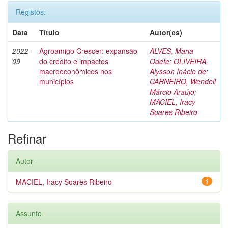
Registos:
Data
Título
Autor(es)
2022-
Agroamigo Crescer: expansão
ALVES, Maria
09
do crédito e impactos
Odete
;
OLIVEIRA,
macroeconômicos nos
Alysson Inácio de
;
municípios
CARNEIRO, Wendell
Márcio Araújo
;
MACIEL, Iracy
Soares Ribeiro
Refinar
Autor
MACIEL, Iracy Soares Ribeiro
1
Assunto