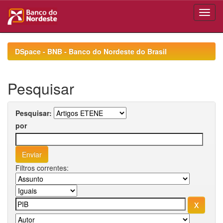
Skip
navigation
DSpace - BNB - Banco do Nordeste do Brasil
Pesquisar
Pesquisar:
por
Filtros correntes: